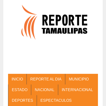
INICIO
REPORTE AL DIA
MUNICIPIO
ESTADO
NACIONAL
INTERNACIONAL
DEPORTES
ESPECTACULOS