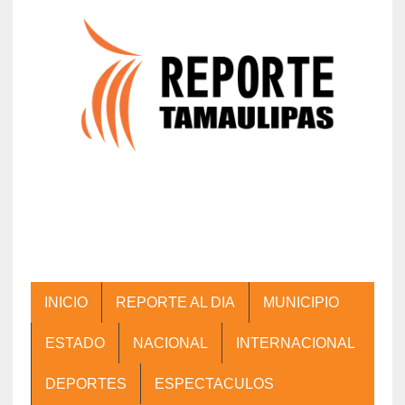
INICIO
REPORTE AL DIA
MUNICIPIO
ESTADO
NACIONAL
INTERNACIONAL
DEPORTES
ESPECTACULOS