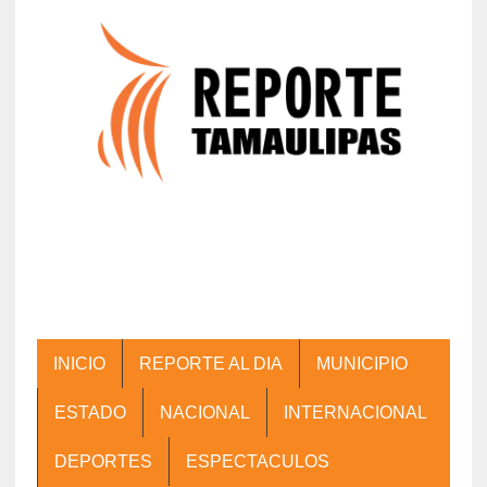
INICIO
REPORTE AL DIA
MUNICIPIO
ESTADO
NACIONAL
INTERNACIONAL
DEPORTES
ESPECTACULOS