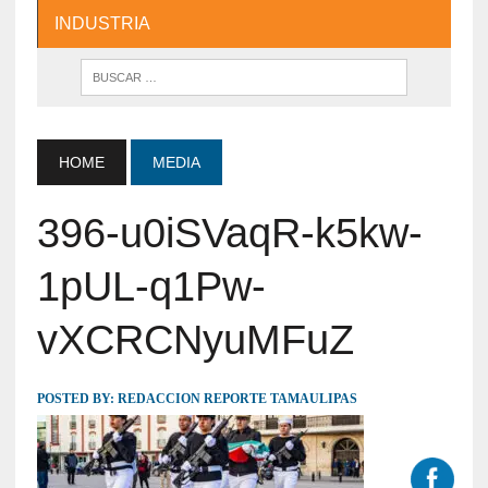
INDUSTRIA
HOME
MEDIA
396-u0iSVaqR-k5kw-
1pUL-q1Pw-
vXCRCNyuMFuZ
POSTED BY:
REDACCION REPORTE TAMAULIPAS