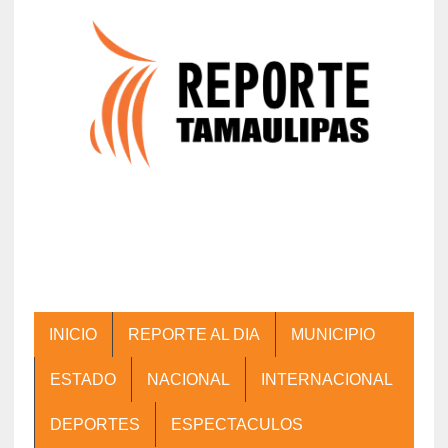
INICIO
REPORTE AL DIA
MUNICIPIO
ESTADO
NACIONAL
INTERNACIONAL
DEPORTES
ESPECTACULOS