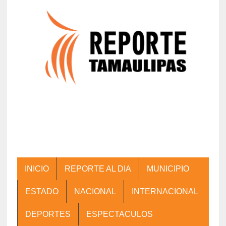
INICIO
REPORTE AL DIA
MUNICIPIO
ESTADO
NACIONAL
INTERNACIONAL
DEPORTES
ESPECTACULOS