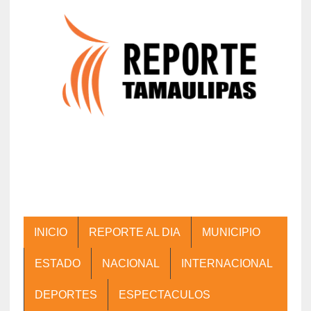
INICIO
REPORTE AL DIA
MUNICIPIO
ESTADO
NACIONAL
INTERNACIONAL
DEPORTES
ESPECTACULOS