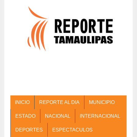
INICIO
REPORTE AL DIA
MUNICIPIO
ESTADO
NACIONAL
INTERNACIONAL
DEPORTES
ESPECTACULOS