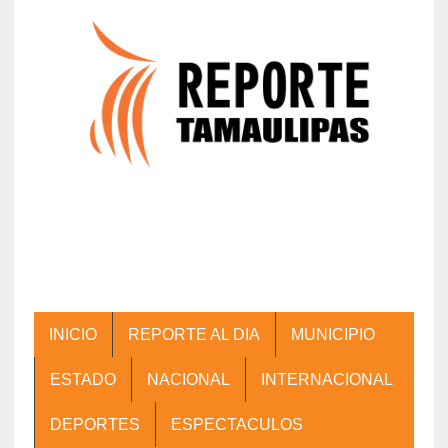
INICIO
REPORTE AL DIA
MUNICIPIO
ESTADO
NACIONAL
INTERNACIONAL
DEPORTES
ESPECTACULOS