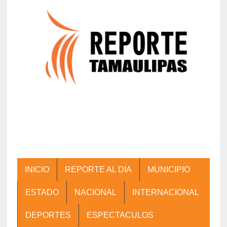
INICIO
REPORTE AL DIA
MUNICIPIO
ESTADO
NACIONAL
INTERNACIONAL
DEPORTES
ESPECTACULOS