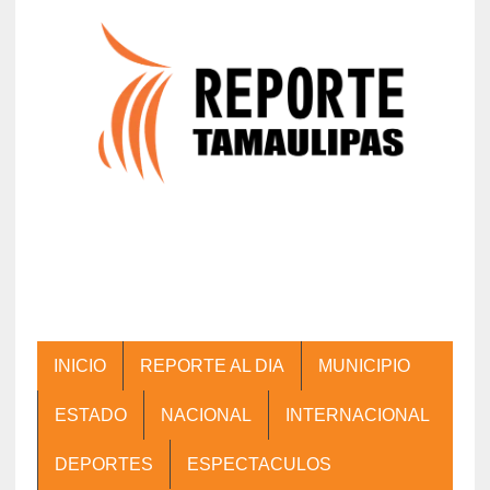
INICIO
REPORTE AL DIA
MUNICIPIO
ESTADO
NACIONAL
INTERNACIONAL
DEPORTES
ESPECTACULOS