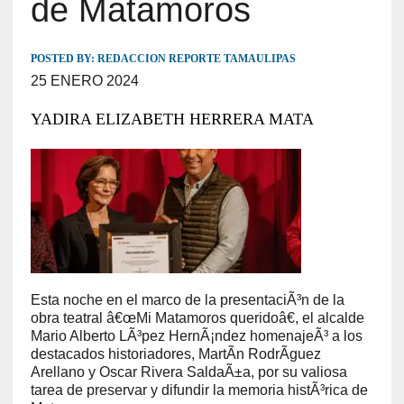
de Matamoros
POSTED BY:
REDACCION REPORTE TAMAULIPAS
25 ENERO 2024
YADIRA ELIZABETH HERRERA MATA
Esta noche en el marco de la presentaciÃ³n de la
obra teatral â€œMi Matamoros queridoâ€, el alcalde
Mario Alberto LÃ³pez HernÃ¡ndez homenajeÃ³ a los
destacados historiadores, MartÃ­n RodrÃ­guez
Arellano y Oscar Rivera SaldaÃ±a, por su valiosa
tarea de preservar y difundir la memoria histÃ³rica de