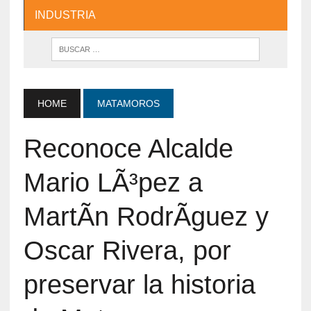
INDUSTRIA
HOME
MATAMOROS
Reconoce Alcalde
Mario LÃ³pez a
MartÃ­n RodrÃ­guez y
Oscar Rivera, por
preservar la historia