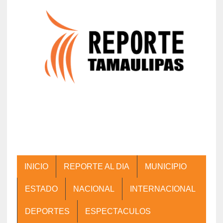
INICIO
REPORTE AL DIA
MUNICIPIO
ESTADO
NACIONAL
INTERNACIONAL
DEPORTES
ESPECTACULOS