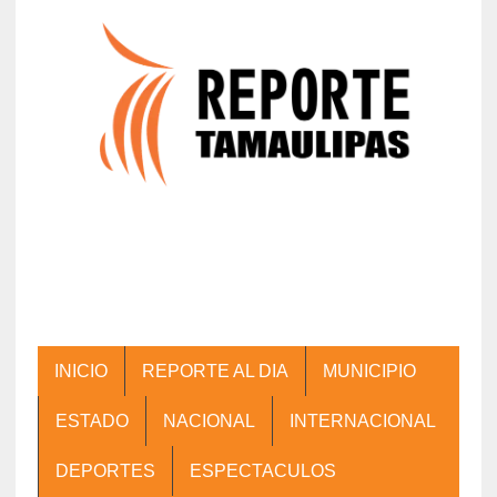
INICIO
REPORTE AL DIA
MUNICIPIO
ESTADO
NACIONAL
INTERNACIONAL
DEPORTES
ESPECTACULOS