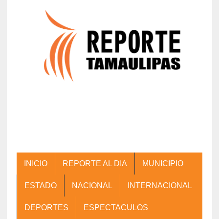
INICIO
REPORTE AL DIA
MUNICIPIO
ESTADO
NACIONAL
INTERNACIONAL
DEPORTES
ESPECTACULOS