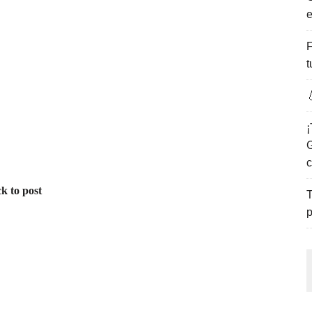
e
ENCANTO DE LAS PLAYAS DEL GOLFO DE MÉXICO.
F
t

¡
G
c
k to post
T
p