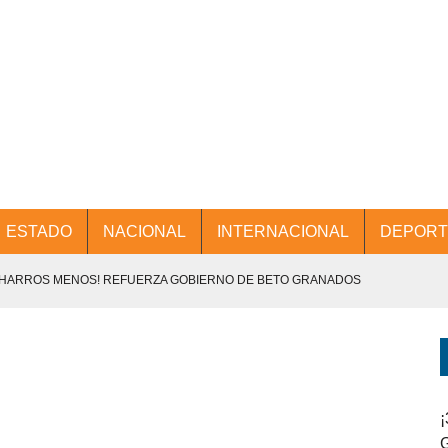
ESTADO
NACIONAL
INTERNACIONAL
DEPORT
CHARROS MENOS! REFUERZA GOBIERNO DE BETO GRANADOS
NTES.
D Y PROMOCIÓN TURÍSTICA DESDE EL AIFA.
ENCABEZA BETO GRANADOS MESA DE TRABAJO CON PRESIDENTES
¡
G