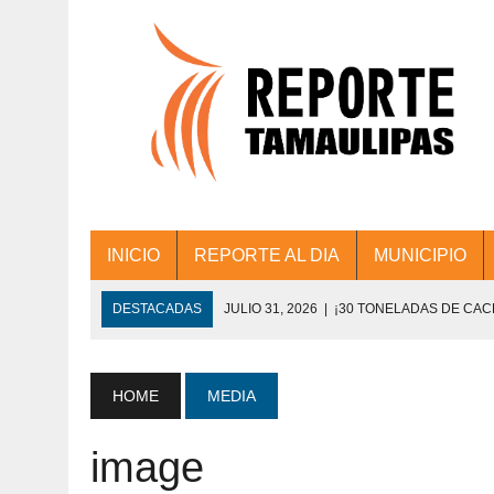
INICIO
REPORTE AL DIA
MUNICIPIO
DESTACADAS
JULIO 31, 2026
|
¡30 TONELADAS DE CA
ACCIONES DE LIMPIEZA EN LOS PRESIDE
JULIO 31, 2026
|
FORTALECE TAMAULIPAS SU CONECTIVIDA
HOME
MEDIA
JULIO 30, 2026
|
💧🚰 ¡AGUA PARA LA COMUNIDAD!
image
JULIO 30, 2026
|
¡TRABAJO EN EQUIPO Y RESULTADOS! 
DE COLONIA.