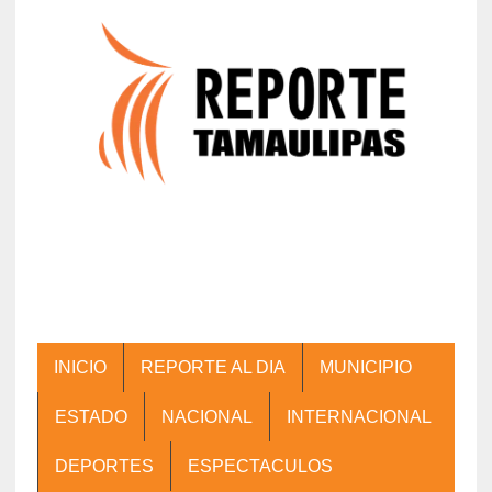
INICIO
REPORTE AL DIA
MUNICIPIO
ESTADO
NACIONAL
INTERNACIONAL
DEPORTES
ESPECTACULOS