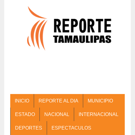
INICIO
REPORTE AL DIA
MUNICIPIO
ESTADO
NACIONAL
INTERNACIONAL
DEPORTES
ESPECTACULOS