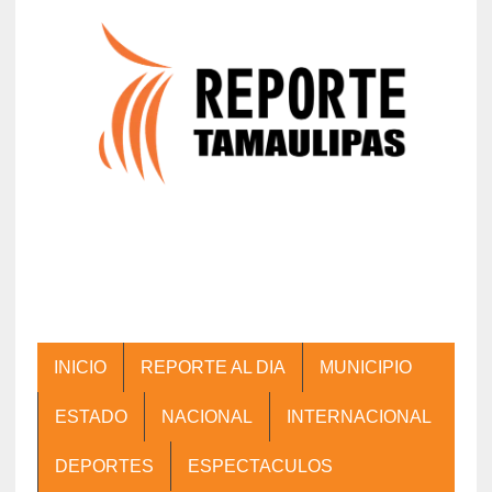
INICIO
REPORTE AL DIA
MUNICIPIO
ESTADO
NACIONAL
INTERNACIONAL
DEPORTES
ESPECTACULOS