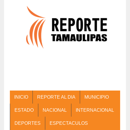
INICIO
REPORTE AL DIA
MUNICIPIO
ESTADO
NACIONAL
INTERNACIONAL
DEPORTES
ESPECTACULOS