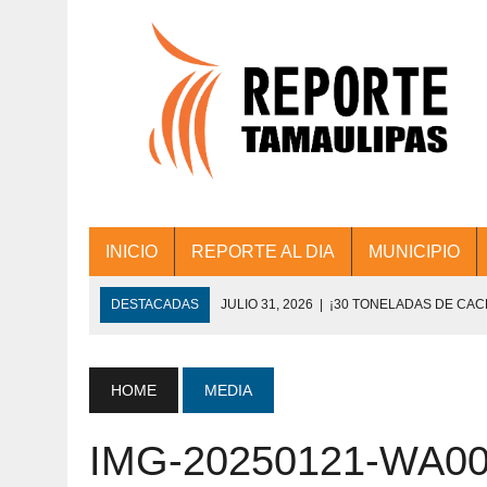
INICIO
REPORTE AL DIA
MUNICIPIO
DESTACADAS
JULIO 31, 2026
|
¡30 TONELADAS DE CA
ACCIONES DE LIMPIEZA EN LOS PRESIDE
JULIO 31, 2026
|
FORTALECE TAMAULIPAS SU CONECTIVIDA
HOME
MEDIA
JULIO 30, 2026
|
💧🚰 ¡AGUA PARA LA COMUNIDAD!
IMG-20250121-WA0
JULIO 30, 2026
|
¡TRABAJO EN EQUIPO Y RESULTADOS! 
DE COLONIA.