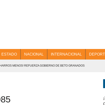
ESTADO
NACIONAL
INTERNACIONAL
DEPORT
CHARROS MENOS! REFUERZA GOBIERNO DE BETO GRANADOS
NTES.
D Y PROMOCIÓN TURÍSTICA DESDE EL AIFA.
085
ENCABEZA BETO GRANADOS MESA DE TRABAJO CON PRESIDENTES
¡
G