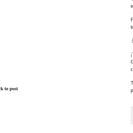
e
ENCANTO DE LAS PLAYAS DEL GOLFO DE MÉXICO.
F
t

¡
G
c
T
k to post
p