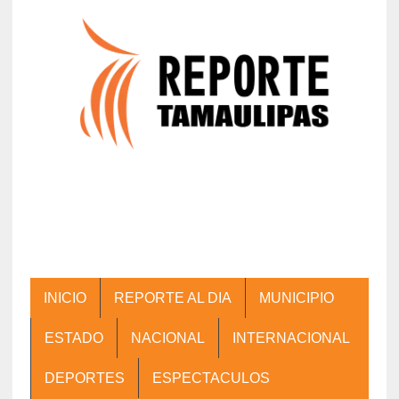
INICIO
REPORTE AL DIA
MUNICIPIO
ESTADO
NACIONAL
INTERNACIONAL
DEPORTES
ESPECTACULOS