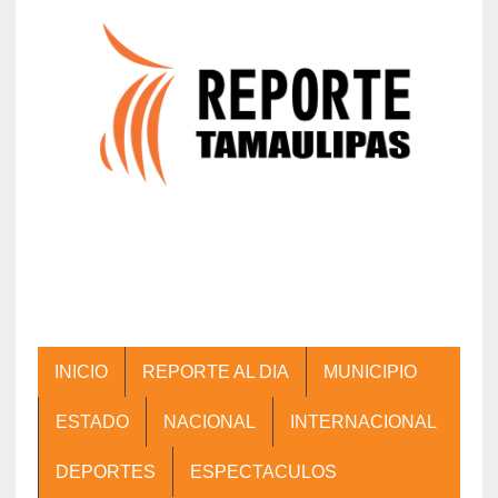
INICIO
REPORTE AL DIA
MUNICIPIO
ESTADO
NACIONAL
INTERNACIONAL
DEPORTES
ESPECTACULOS