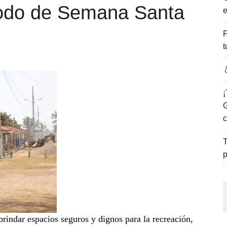
iodo de Semana Santa
e
ENCANTO DE LAS PLAYAS DEL GOLFO DE MÉXICO.
F
t

¡
G
c
T
p
brindar espacios seguros y dignos para la recreación,