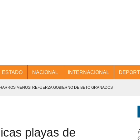
ESTADO
NACIONAL
INTERNACIONAL
DEPORT
CHARROS MENOS! REFUERZA GOBIERNO DE BETO GRANADOS
NTES.
D Y PROMOCIÓN TURÍSTICA DESDE EL AIFA.
icas playas de
ENCABEZA BETO GRANADOS MESA DE TRABAJO CON PRESIDENTES
¡
G