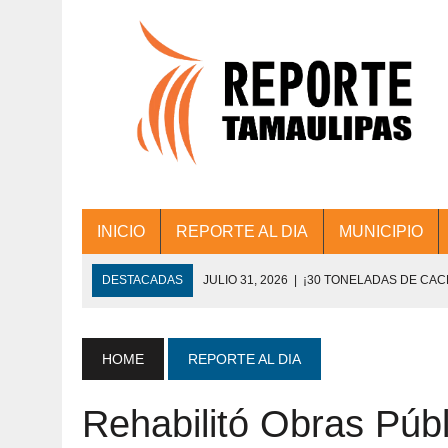
INICIO
REPORTE AL DIA
MUNICIPIO
DESTACADAS
JULIO 31, 2026
|
¡30 TONELADAS DE CA
ACCIONES DE LIMPIEZA EN LOS PRESIDE
JULIO 31, 2026
|
FORTALECE TAMAULIPAS SU CONECTIVIDA
HOME
REPORTE AL DIA
JULIO 30, 2026
|
💧🚰 ¡AGUA PARA LA COMUNIDAD!
Rehabilitó Obras Públ
JULIO 30, 2026
|
¡TRABAJO EN EQUIPO Y RESULTADOS! 
DE COLONIA.