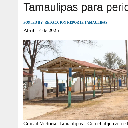
Tamaulipas para per
JULIO 30, 2026
|
TAMAULIPAS TE INVITA A DESCUBRIR EL 
POSTED BY:
REDACCION REPORTE TAMAULIPAS
Abril 17 de 2025
Ciudad Victoria, Tamaulipas.- Con el objetivo de 