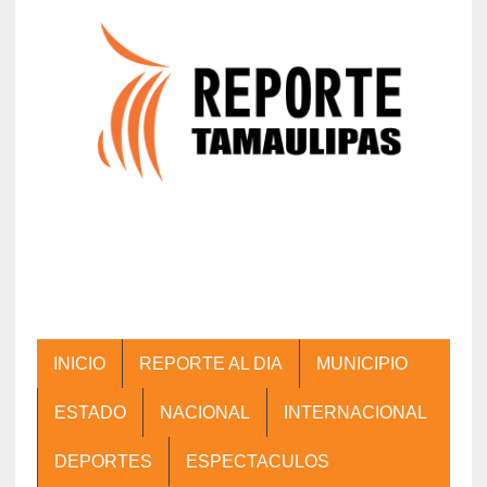
INICIO
REPORTE AL DIA
MUNICIPIO
ESTADO
NACIONAL
INTERNACIONAL
DEPORTES
ESPECTACULOS