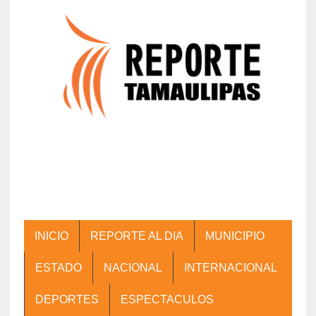
INICIO
REPORTE AL DIA
MUNICIPIO
ESTADO
NACIONAL
INTERNACIONAL
DEPORTES
ESPECTACULOS