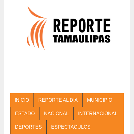
INICIO
REPORTE AL DIA
MUNICIPIO
ESTADO
NACIONAL
INTERNACIONAL
DEPORTES
ESPECTACULOS