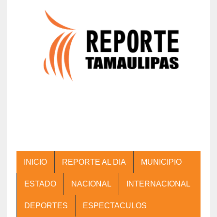
INICIO
REPORTE AL DIA
MUNICIPIO
ESTADO
NACIONAL
INTERNACIONAL
DEPORTES
ESPECTACULOS