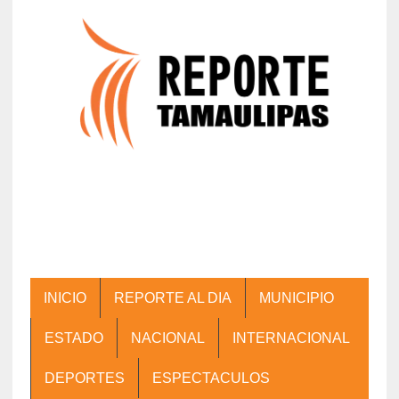
INICIO
REPORTE AL DIA
MUNICIPIO
ESTADO
NACIONAL
INTERNACIONAL
DEPORTES
ESPECTACULOS