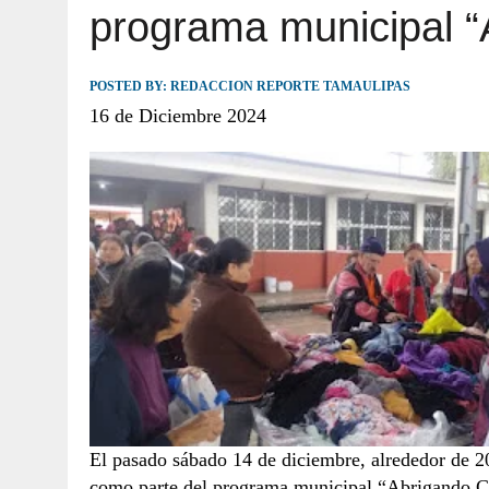
programa municipal 
JULIO 30, 2026
|
TAMAULIPAS TE INVITA A DESCUBRIR EL 
POSTED BY:
REDACCION REPORTE TAMAULIPAS
16 de Diciembre 2024
El pasado sábado 14 de diciembre, alrededor de 20
como parte del programa municipal “Abrigando Cor