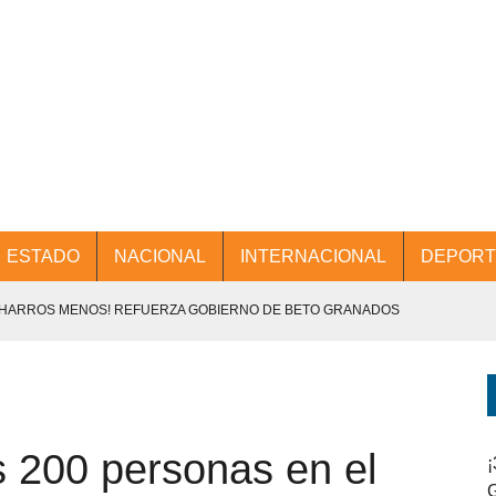
ESTADO
NACIONAL
INTERNACIONAL
DEPORT
CHARROS MENOS! REFUERZA GOBIERNO DE BETO GRANADOS
NTES.
D Y PROMOCIÓN TURÍSTICA DESDE EL AIFA.
s 200 personas en el
ENCABEZA BETO GRANADOS MESA DE TRABAJO CON PRESIDENTES
¡
G