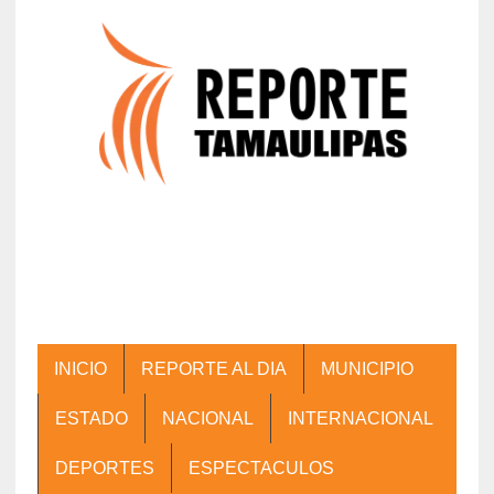
INICIO
REPORTE AL DIA
MUNICIPIO
ESTADO
NACIONAL
INTERNACIONAL
DEPORTES
ESPECTACULOS