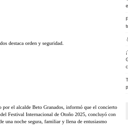
e
ENCANTO DE LAS PLAYAS DEL GOLFO DE MÉXICO.
F
t

os destaca orden y seguridad.
¡
G
c
T
p
por el alcalde Beto Granados, informó que el concierto
del Festival Internacional de Otoño 2025, concluyó con
de una noche segura, familiar y llena de entusiasmo