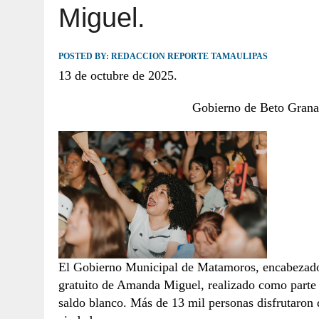
Miguel.
JULIO 30, 2026
|
TAMAULIPAS TE INVITA A DESCUBRIR EL 
POSTED BY:
REDACCION REPORTE TAMAULIPAS
13 de octubre de 2025.
Gobierno de Beto Granad
El Gobierno Municipal de Matamoros, encabezado 
gratuito de Amanda Miguel, realizado como parte 
saldo blanco. Más de 13 mil personas disfrutaron 