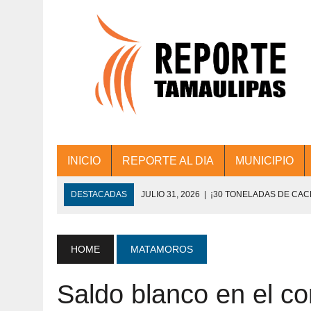
INICIO
REPORTE AL DIA
MUNICIPIO
DESTACADAS
JULIO 31, 2026
|
¡30 TONELADAS DE CA
ACCIONES DE LIMPIEZA EN LOS PRESIDE
JULIO 31, 2026
|
FORTALECE TAMAULIPAS SU CONECTIVIDA
HOME
MATAMOROS
JULIO 30, 2026
|
💧🚰 ¡AGUA PARA LA COMUNIDAD!
Saldo blanco en el c
JULIO 30, 2026
|
¡TRABAJO EN EQUIPO Y RESULTADOS! 
DE COLONIA.