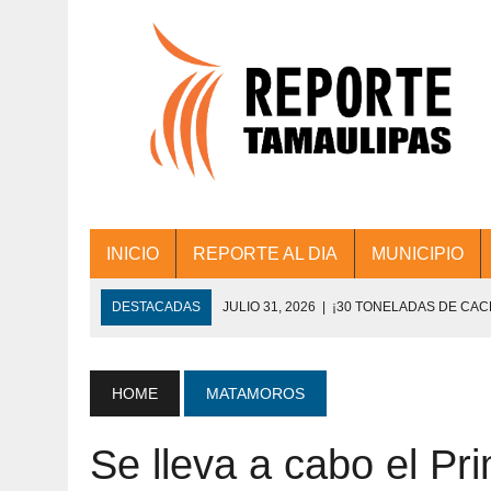
INICIO
REPORTE AL DIA
MUNICIPIO
DESTACADAS
JULIO 31, 2026
|
¡30 TONELADAS DE CA
ACCIONES DE LIMPIEZA EN LOS PRESIDE
JULIO 31, 2026
|
FORTALECE TAMAULIPAS SU CONECTIVIDA
HOME
MATAMOROS
JULIO 30, 2026
|
💧🚰 ¡AGUA PARA LA COMUNIDAD!
Se lleva a cabo el Pr
JULIO 30, 2026
|
¡TRABAJO EN EQUIPO Y RESULTADOS! 
DE COLONIA.