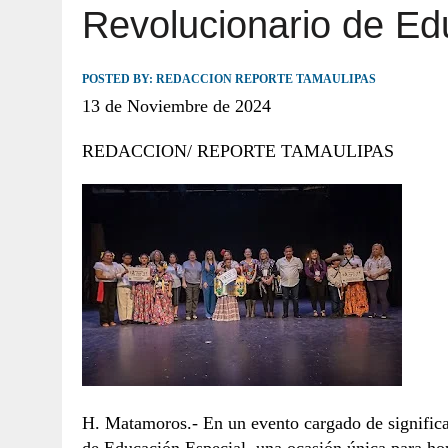
Revolucionario de Ed
JULIO 30, 2026
|
TAMAULIPAS TE INVITA A DESCUBRIR EL 
POSTED BY:
REDACCION REPORTE TAMAULIPAS
13 de Noviembre de 2024
REDACCION/ REPORTE TAMAULIPAS
H. Matamoros.- En un evento cargado de significa
de Educación Especial, una ocasión única para hon