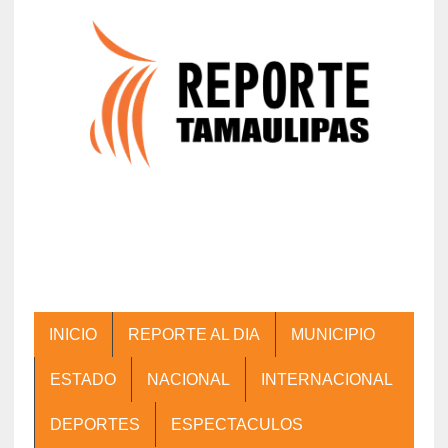
INICIO
REPORTE AL DIA
MUNICIPIO
ESTADO
NACIONAL
INTERNACIONAL
DEPORTES
ESPECTACULOS