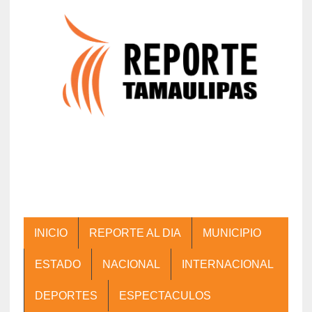
INICIO
REPORTE AL DIA
MUNICIPIO
ESTADO
NACIONAL
INTERNACIONAL
DEPORTES
ESPECTACULOS