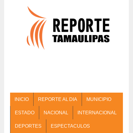
INICIO
REPORTE AL DIA
MUNICIPIO
ESTADO
NACIONAL
INTERNACIONAL
DEPORTES
ESPECTACULOS