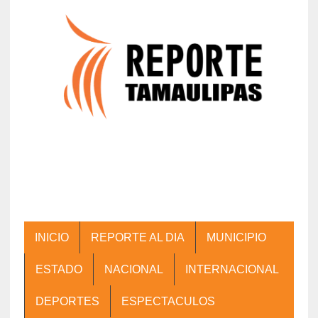
INICIO
REPORTE AL DIA
MUNICIPIO
ESTADO
NACIONAL
INTERNACIONAL
DEPORTES
ESPECTACULOS