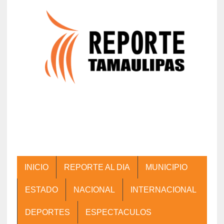
INICIO
REPORTE AL DIA
MUNICIPIO
ESTADO
NACIONAL
INTERNACIONAL
DEPORTES
ESPECTACULOS