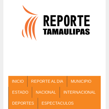
INICIO
REPORTE AL DIA
MUNICIPIO
ESTADO
NACIONAL
INTERNACIONAL
DEPORTES
ESPECTACULOS