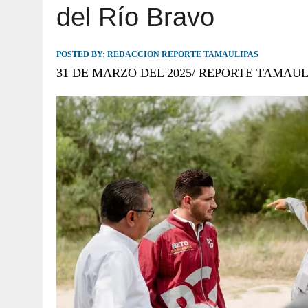
del Río Bravo
JULIO 30, 2026
|
TAMAULIPAS TE INVITA A DESCUBRIR EL 
POSTED BY:
REDACCION REPORTE TAMAULIPAS
31 DE MARZO DEL 2025/ REPORTE TAMAUL