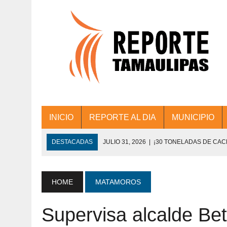
INICIO
REPORTE AL DIA
MUNICIPIO
DESTACADAS
JULIO 31, 2026
|
¡30 TONELADAS DE CA
ACCIONES DE LIMPIEZA EN LOS PRESIDE
JULIO 31, 2026
|
FORTALECE TAMAULIPAS SU CONECTIVIDA
HOME
MATAMOROS
JULIO 30, 2026
|
💧🚰 ¡AGUA PARA LA COMUNIDAD!
Supervisa alcalde Be
JULIO 30, 2026
|
¡TRABAJO EN EQUIPO Y RESULTADOS! 
DE COLONIA.