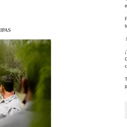
e
ENCANTO DE LAS PLAYAS DEL GOLFO DE MÉXICO.
F
t
IPAS

¡
G
c
T
p