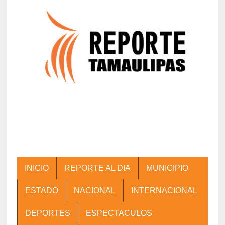
INICIO
REPORTE AL DIA
MUNICIPIO
ESTADO
NACIONAL
INTERNACIONAL
DEPORTES
ESPECTACULOS