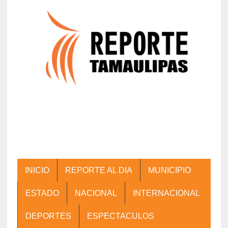
INICIO
REPORTE AL DIA
MUNICIPIO
ESTADO
NACIONAL
INTERNACIONAL
DEPORTES
ESPECTACULOS