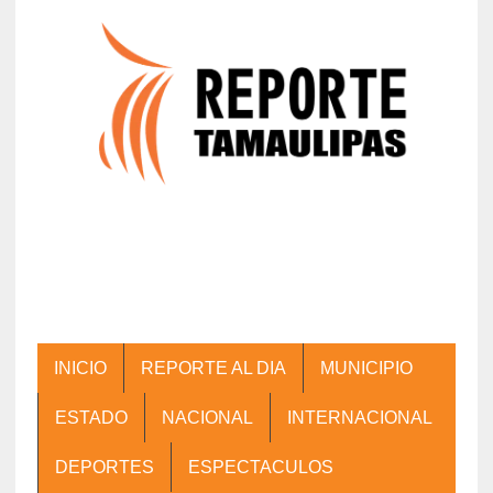
INICIO
REPORTE AL DIA
MUNICIPIO
ESTADO
NACIONAL
INTERNACIONAL
DEPORTES
ESPECTACULOS