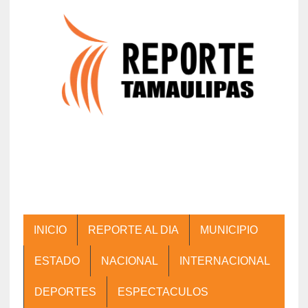
INICIO
REPORTE AL DIA
MUNICIPIO
ESTADO
NACIONAL
INTERNACIONAL
DEPORTES
ESPECTACULOS