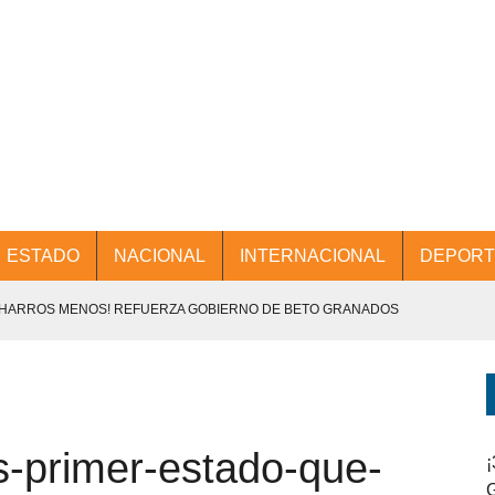
ESTADO
NACIONAL
INTERNACIONAL
DEPORT
CHARROS MENOS! REFUERZA GOBIERNO DE BETO GRANADOS
NTES.
D Y PROMOCIÓN TURÍSTICA DESDE EL AIFA.
-primer-estado-que-
ENCABEZA BETO GRANADOS MESA DE TRABAJO CON PRESIDENTES
¡
G