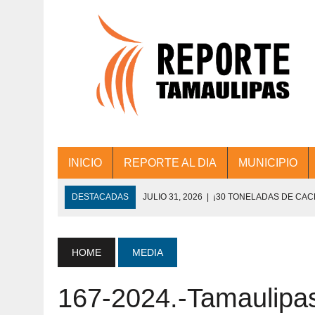
INICIO
REPORTE AL DIA
MUNICIPIO
DESTACADAS
JULIO 31, 2026
|
¡30 TONELADAS DE CA
ACCIONES DE LIMPIEZA EN LOS PRESIDE
JULIO 31, 2026
|
FORTALECE TAMAULIPAS SU CONECTIVIDA
HOME
MEDIA
JULIO 30, 2026
|
💧🚰 ¡AGUA PARA LA COMUNIDAD!
167-2024.-Tamaulipas
JULIO 30, 2026
|
¡TRABAJO EN EQUIPO Y RESULTADOS! 
DE COLONIA.