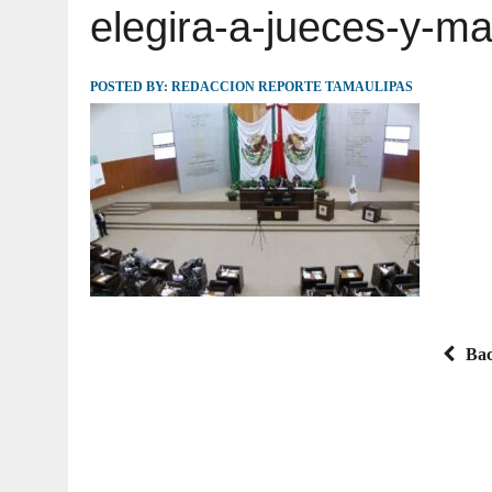
elegira-a-jueces-y-m
JULIO 30, 2026
|
TAMAULIPAS TE INVITA A DESCUBRIR EL 
POSTED BY:
REDACCION REPORTE TAMAULIPAS
Bac