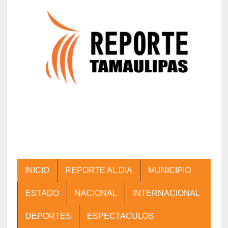
INICIO
REPORTE AL DIA
MUNICIPIO
ESTADO
NACIONAL
INTERNACIONAL
DEPORTES
ESPECTACULOS