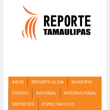
INICIO
REPORTE AL DIA
MUNICIPIO
ESTADO
NACIONAL
INTERNACIONAL
DEPORTES
ESPECTACULOS