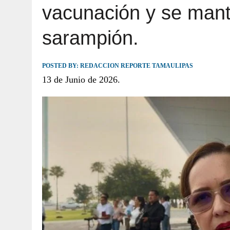
vacunación y se mant
JULIO 30, 2026
|
TAMAULIPAS TE INVITA A DESCUBRIR EL 
sarampión.
POSTED BY:
REDACCION REPORTE TAMAULIPAS
13 de Junio de 2026.