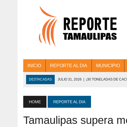
INICIO
REPORTE AL DIA
MUNICIPIO
DESTACADAS
JULIO 31, 2026
|
¡30 TONELADAS DE CA
ACCIONES DE LIMPIEZA EN LOS PRESIDE
JULIO 31, 2026
|
FORTALECE TAMAULIPAS SU CONECTIVIDA
HOME
REPORTE AL DIA
JULIO 30, 2026
|
💧🚰 ¡AGUA PARA LA COMUNIDAD!
Tamaulipas supera me
JULIO 30, 2026
|
¡TRABAJO EN EQUIPO Y RESULTADOS! 
DE COLONIA.