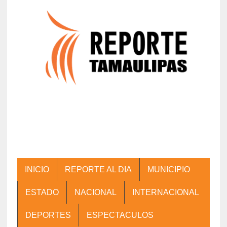
INICIO
REPORTE AL DIA
MUNICIPIO
ESTADO
NACIONAL
INTERNACIONAL
DEPORTES
ESPECTACULOS