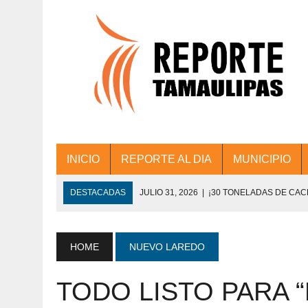
INICIO
REPORTE AL DIA
MUNICIPIO
DESTACADAS
JULIO 31, 2026
|
¡30 TONELADAS DE CA
ACCIONES DE LIMPIEZA EN LOS PRESIDE
JULIO 31, 2026
|
FORTALECE TAMAULIPAS SU CONECTIVIDA
HOME
NUEVO LAREDO
JULIO 30, 2026
|
💧🚰 ¡AGUA PARA LA COMUNIDAD!
TODO LISTO PARA 
JULIO 30, 2026
|
¡TRABAJO EN EQUIPO Y RESULTADOS! 
DE COLONIA.