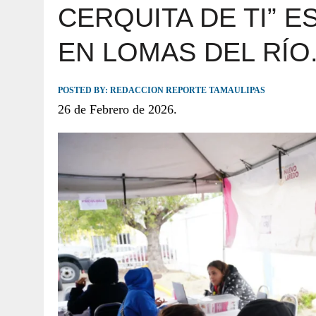
CERQUITA DE TI” E
JULIO 30, 2026
|
TAMAULIPAS TE INVITA A DESCUBRIR EL 
EN LOMAS DEL RÍO
POSTED BY:
REDACCION REPORTE TAMAULIPAS
26 de Febrero de 2026.