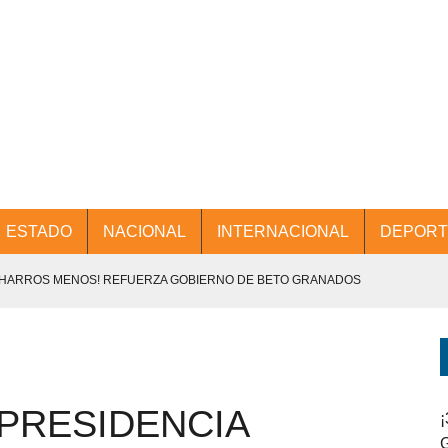
ESTADO
NACIONAL
INTERNACIONAL
DEPORT
CHARROS MENOS! REFUERZA GOBIERNO DE BETO GRANADOS
NTES.
D Y PROMOCIÓN TURÍSTICA DESDE EL AIFA.
“PRESIDENCIA
ENCABEZA BETO GRANADOS MESA DE TRABAJO CON PRESIDENTES
¡
G