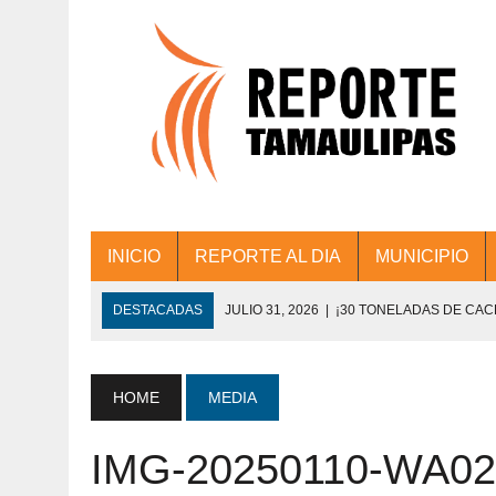
INICIO
REPORTE AL DIA
MUNICIPIO
DESTACADAS
JULIO 31, 2026
|
¡30 TONELADAS DE CA
ACCIONES DE LIMPIEZA EN LOS PRESIDE
JULIO 31, 2026
|
FORTALECE TAMAULIPAS SU CONECTIVIDA
HOME
MEDIA
JULIO 30, 2026
|
💧🚰 ¡AGUA PARA LA COMUNIDAD!
IMG-20250110-WA02
JULIO 30, 2026
|
¡TRABAJO EN EQUIPO Y RESULTADOS! 
DE COLONIA.