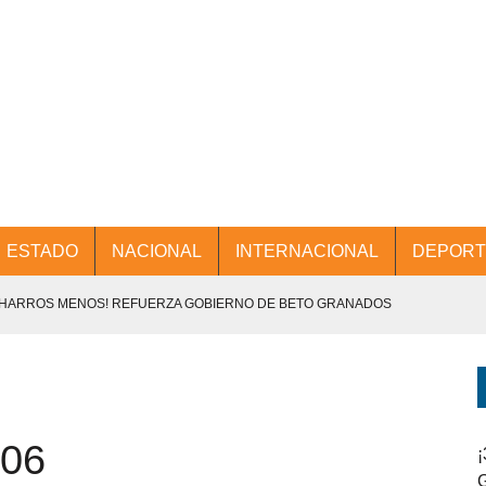
ESTADO
NACIONAL
INTERNACIONAL
DEPORT
CHARROS MENOS! REFUERZA GOBIERNO DE BETO GRANADOS
NTES.
D Y PROMOCIÓN TURÍSTICA DESDE EL AIFA.
06
ENCABEZA BETO GRANADOS MESA DE TRABAJO CON PRESIDENTES
¡
G