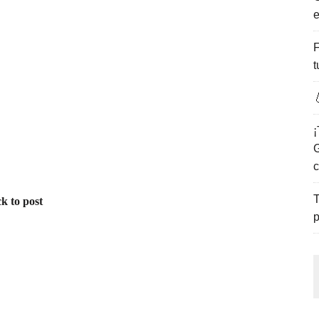
e
ENCANTO DE LAS PLAYAS DEL GOLFO DE MÉXICO.
F
t

¡
G
c
T
k to post
p