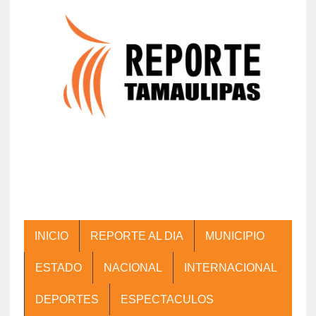
INICIO
REPORTE AL DIA
MUNICIPIO
ESTADO
NACIONAL
INTERNACIONAL
DEPORTES
ESPECTACULOS